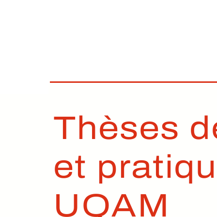
Thèses d
et pratiq
UQAM