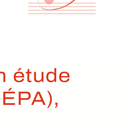
n étude
DÉPA),