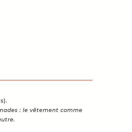
s).
mades : le vêtement comme
autre.