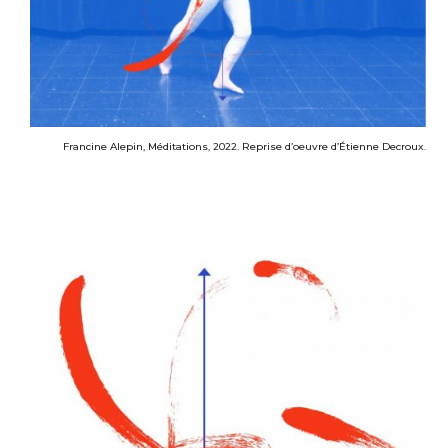
Francine Alepin, Méditations, 2022. Reprise d’oeuvre d’Étienne Decroux.