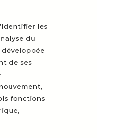
dentifier les
analyse du
 » développée
nt de ses
e
 mouvement,
ois fonctions
rique,