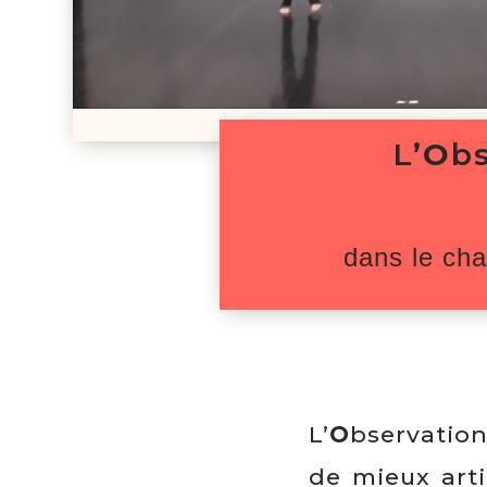
L’
O
b
dans le ch
L’
O
bservation
de mieux arti