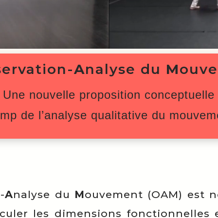
servation-
A
nalyse du
M
ouv
Une nouvelle proposition conceptuelle
amp de l’analyse qualitative du mouvem
-
A
nalyse du
M
ouvement (OAM) est n
culer les dimensions fonctionnelles 