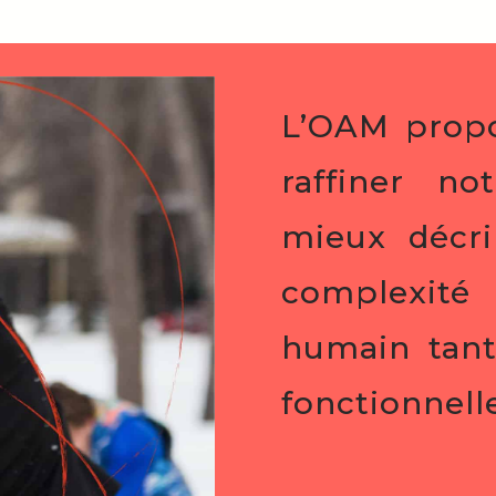
L’OAM propo
raffiner no
mieux décri
complexi
humain tant
fonctionnell